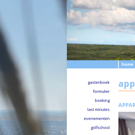
home
app
gastenboek
formulier
boeking
APPA
last minutes
evenementen
golfschool