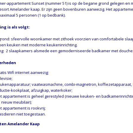
mer-appartement Sunset (nummer 51) is op de begane grond gelegen en ma
resort Amelander kaap. Er zijn geen bovenburen aanwezig. Het appartemen
maximaal 5 personen (1 op bedbank).
ing is als volgt:
rond: sfeervolle woonkamer met zithoek voorzien van comfortabele slaa
open keuken met moderne keukeninrichting.
ng: 2 slaapkamers alsmede een gemoderniseerde badkamer met douche, t
erheden
atis Wifi internet aanwezig;
levisie;
ukenapparatuur; vaatwasmachine, combi-magnetron, koffiezetapparaat, k
ductie-kookplaat, afzuigkap, waterkoker;
t appartement is geheel gerestyled (nieuwe keuken- en badkamerinrichtin
 nieuw meubilair);
t appartement is rookvrij;
isdieren niet toegestaan.
eiten Amelander Kaap