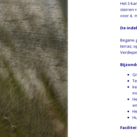
Het 3-ka
sterren 
voor 4, 
De indel
Begane g
terras; 
Verdiepi
Bijzond
Gr
Te
ke
in
He
en
He
Hu
Facilit