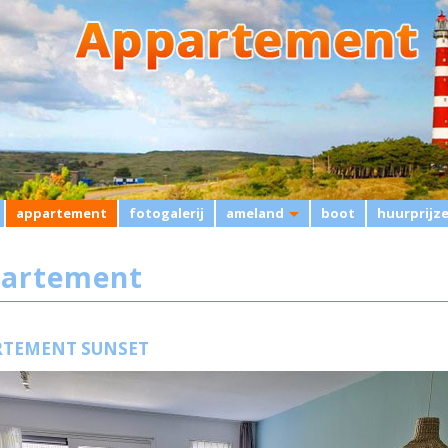
appartement
fotogalerij
ameland
boot
huurprijz
artement
RTEMENT SUNSET