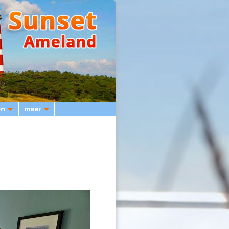
en
meer