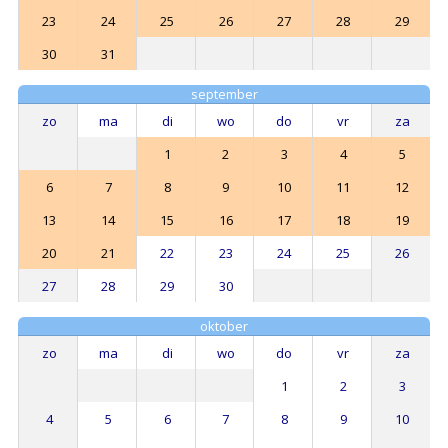
23
24
25
26
27
28
29
30
31
september
zo
ma
di
wo
do
vr
za
1
2
3
4
5
6
7
8
9
10
11
12
13
14
15
16
17
18
19
20
21
22
23
24
25
26
27
28
29
30
oktober
zo
ma
di
wo
do
vr
za
1
2
3
4
5
6
7
8
9
10