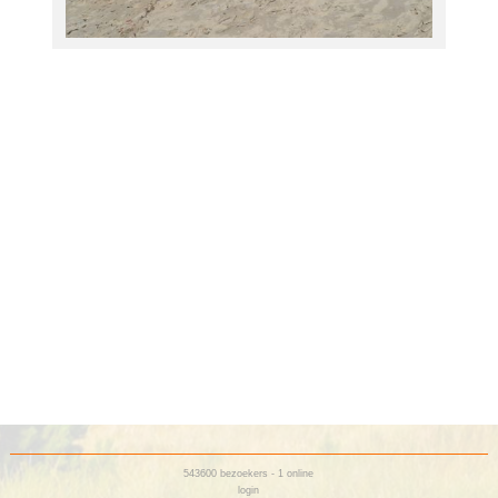
543600
bezoekers - 1 online
login